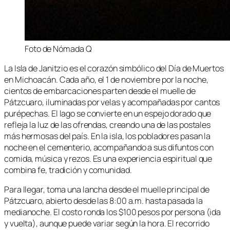
Foto de Nómada Q
La Isla de Janitzio es el corazón simbólico del Día de Muertos
en Michoacán. Cada año, el 1 de noviembre por la noche,
cientos de embarcaciones parten desde el muelle de
Pátzcuaro, iluminadas por velas y acompañadas por cantos
purépechas. El lago se convierte en un espejo dorado que
refleja la luz de las ofrendas, creando una de las postales
más hermosas del país. En la isla, los pobladores pasan la
noche en el cementerio, acompañando a sus difuntos con
comida, música y rezos. Es una experiencia espiritual que
combina fe, tradición y comunidad.
Para llegar, toma una lancha desde el muelle principal de
Pátzcuaro, abierto desde las 8:00 a.m. hasta pasada la
medianoche. El costo ronda los $100 pesos por persona (ida
y vuelta), aunque puede variar según la hora. El recorrido