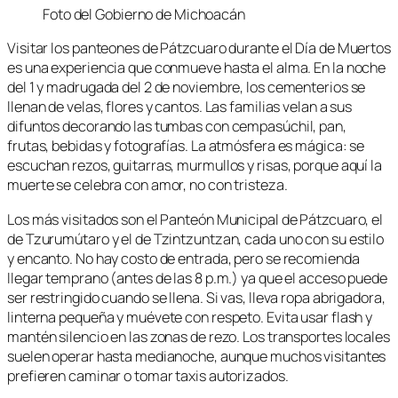
Foto del Gobierno de Michoacán
Visitar los panteones de Pátzcuaro durante el Día de Muertos
es una experiencia que conmueve hasta el alma. En la noche
del 1 y madrugada del 2 de noviembre, los cementerios se
llenan de velas, flores y cantos. Las familias velan a sus
difuntos decorando las tumbas con cempasúchil, pan,
frutas, bebidas y fotografías. La atmósfera es mágica: se
escuchan rezos, guitarras, murmullos y risas, porque aquí la
muerte se celebra con amor, no con tristeza.
Los más visitados son el Panteón Municipal de Pátzcuaro, el
de Tzurumútaro y el de Tzintzuntzan, cada uno con su estilo
y encanto. No hay costo de entrada, pero se recomienda
llegar temprano (antes de las 8 p.m.) ya que el acceso puede
ser restringido cuando se llena. Si vas, lleva ropa abrigadora,
linterna pequeña y muévete con respeto. Evita usar flash y
mantén silencio en las zonas de rezo. Los transportes locales
suelen operar hasta medianoche, aunque muchos visitantes
prefieren caminar o tomar taxis autorizados.