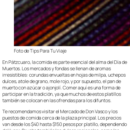
Foto de Tips Para Tu Viaje
En Pátzcuaro, la comida es parte esencial del alma del Día de
Muertos. Los mercados y fondas se llenan de aromas
irresistibles: corundas envueltas en hojas de milpa, uchepos
dulces, atole de grano, mole rojo, y por supuesto, el pan de
muerto con azúcar o ajonjolí. Comer aquí es una forma de
participar en la tradición, ya que muchos de estos platillos
también se colocan en las ofrendas para los difuntos.
Te recomendamos visitar el Mercado de Don Vasco y los
puestos de comida cerca de la plaza principal. Los precios
van desde los $40 hasta $150 pesos por platillo, dependiendo