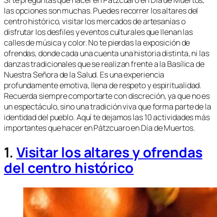
Si te preguntas qué hacer en Pátzcuaro en Día de Muertos,
las opciones son muchas. Puedes recorrer los altares del
centro histórico, visitar los mercados de artesanías o
disfrutar los desfiles y eventos culturales que llenan las
calles de música y color. No te pierdas la exposición de
ofrendas, donde cada una cuenta una historia distinta, ni las
danzas tradicionales que se realizan frente a la Basílica de
Nuestra Señora de la Salud. Es una experiencia
profundamente emotiva, llena de respeto y espiritualidad.
Recuerda siempre comportarte con discreción, ya que no es
un espectáculo, sino una tradición viva que forma parte de la
identidad del pueblo. Aquí te dejamos las 10 actividades más
importantes que hacer en Pátzcuaro en Día de Muertos.
1.
Visitar los altares y ofrendas
del centro histórico