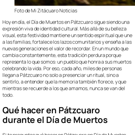
Foto de Mi Zitácuaro Noticias
Hoy en día, el Día de Muertos en Pátzcuaro sigue siendo una
expresión viva de identidad cultural. Más allá de su belleza
visual, esta festividad mantiene un sentido espiritual que une
a las familias, fortalece los lazos comunitarios y enseña a las
nuevas generaciones el valor de recordar. En un mundo que
cambia constantemente, esta tradición perdura porque
representa lo que somos: un pueblo que honra a sus muertos
celebrando la vida. Por eso, cada año, miles de personas
llegan a Pátzcuaro no solo a presenciar un ritual, sino a
sentirlo, a entender que la memoria también florece, y que
mientras se recuerde a los que amamos, nunca se van del
todo.
Qué hacer en Pátzcuaro
durante el Día de Muertos