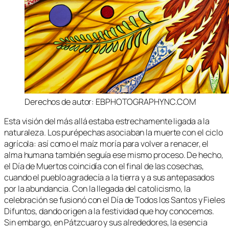
Derechos de autor: EBPHOTOGRAPHYNC.COM
Esta visión del más allá estaba estrechamente ligada a la
naturaleza. Los purépechas asociaban la muerte con el ciclo
agrícola: así como el maíz moría para volver a renacer, el
alma humana también seguía ese mismo proceso. De hecho,
el Día de Muertos coincidía con el final de las cosechas,
cuando el pueblo agradecía a la tierra y a sus antepasados
por la abundancia. Con la llegada del catolicismo, la
celebración se fusionó con el Día de Todos los Santos y Fieles
Difuntos, dando origen a la festividad que hoy conocemos.
Sin embargo, en Pátzcuaro y sus alrededores, la esencia