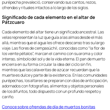
purépecha prevaleció, conservando sus cantos, rezos,
ofrendas y rituales intactos a lo largo de los siglos.
Significado de cada elemento en el altar de
Pátzcuaro
Cada elemento del altar tiene un significado ancestral. Las
velas representan la luz que guía a las almas desde el más
allá, mientras que el agua les ofrece descanso tras su largo
viaje. Las flores de cempasúchil, conocidas como “la flor de
los veinte pétalos”, marcan el camino con su aroma y color
intenso, símbolo del sol y de la vida eterna. El pan de muerto
encierra en su forma circular la idea del ciclo sin fin,
mientras que las calaveritas de azúcar recuerdan que la
muerte es dulce y parte de la existencia. En las comunidades
purépechas, los altares se preparan con días de anticipación,
adornados con fotografías, alimentos y objetos personales
de los difuntos, todo dispuesto con un profundo respeto y
cariño.
Conoce sobre ofrendas de día de muertos bonitas