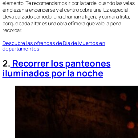
elemento. Te recomendamos ir por la tarde, cuando las velas
empiezan a encenderse y el centro cobra una luz especial.
Lleva calzado cómodo, una chamarra ligera y cámara lista,
porque cada altar es una obra efímera que vale la pena
recordar.
Descubre las ofrendas de Día de Muertos en
departamentos
2.
Recorrer los panteones
iluminados por la noche