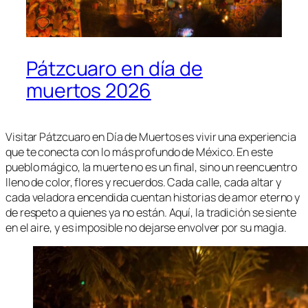
Pátzcuaro en día de
muertos 2026
Visitar Pátzcuaro en Día de Muertos es vivir una experiencia
que te conecta con lo más profundo de México. En este
pueblo mágico, la muerte no es un final, sino un reencuentro
lleno de color, flores y recuerdos. Cada calle, cada altar y
cada veladora encendida cuentan historias de amor eterno y
de respeto a quienes ya no están. Aquí, la tradición se siente
en el aire, y es imposible no dejarse envolver por su magia.