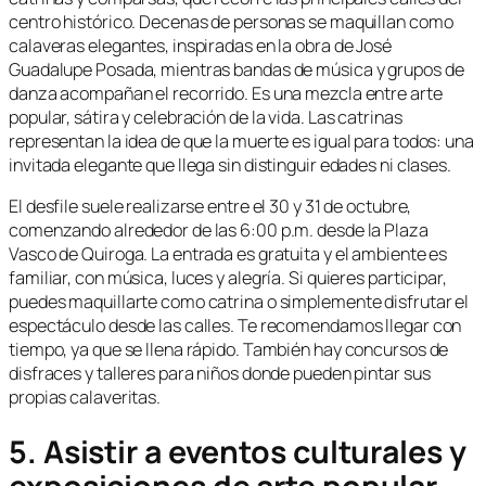
centro histórico. Decenas de personas se maquillan como
calaveras elegantes, inspiradas en la obra de José
Guadalupe Posada, mientras bandas de música y grupos de
danza acompañan el recorrido. Es una mezcla entre arte
popular, sátira y celebración de la vida. Las catrinas
representan la idea de que la muerte es igual para todos: una
invitada elegante que llega sin distinguir edades ni clases.
El desfile suele realizarse entre el 30 y 31 de octubre,
comenzando alrededor de las 6:00 p.m. desde la Plaza
Vasco de Quiroga. La entrada es gratuita y el ambiente es
familiar, con música, luces y alegría. Si quieres participar,
puedes maquillarte como catrina o simplemente disfrutar el
espectáculo desde las calles. Te recomendamos llegar con
tiempo, ya que se llena rápido. También hay concursos de
disfraces y talleres para niños donde pueden pintar sus
propias calaveritas.
5. Asistir a eventos culturales y