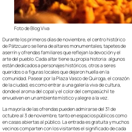
Foto de Blog Viva
Durante los primeros días de noviembre, el centro histórico
de Pátzcuaro se llena de altares monumentales, tapetes de
aserrín y ofrendas familiares que reflejan la devoción y el
arte del pueblo. Cada altar tiene su propia historia: algunos
están dedicados a personajes históricos, otros a seres
queridos o a figuras locales que dejaron huella en la
comunidad. Pasear por la Plaza Vasco de Quiroga, el corazón
de la ciudad, es como entrar a una galería viva de cultura,
donde el aroma del copal y el color del cempasúchil te
envuelven en un ambiente místico y alegre a la vez.
La mayoría de las ofrendas pueden admirarse del 31 de
octubre al 3 de noviembre, tanto en espacios públicos como
en casas abiertas al público. La entrada es gratuita y muchos
vecinos comparten con los visitantes el significado de cada