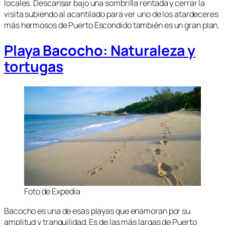
locales. Descansar bajo una sombrilla rentada y cerrar la
visita subiendo al acantilado para ver uno de los atardeceres
más hermosos de Puerto Escondido también es un gran plan.
Playa Bacocho: Naturaleza y
tortugas
Foto de Expedia
Bacocho es una de esas playas que enamoran por su
amplitud y tranquilidad. Es de las más largas de Puerto