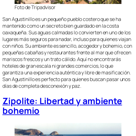
Foto de Tripadvisor
San Agustinillo es un pequeño pueblo costero que se ha
mantenido como un secreto bien guardado en la costa
oaxaqueña. Sus aguas calmadas lo convierten en uno de los
lugares más seguros para nadar, incluso para quienes viajan
con niños. Su ambiente es sencillo, acogedor y bohemio, con
pequeñas cabañas y restaurantes frente al mar que ofrecen
mariscos frescos y un trato cálido. Aquí no encontrarás
hoteles de gran escala ni grandes comercios, lo que
garantiza una experiencia auténtica y libre de masificación.
San Agustinillo es perfecto para quienes buscan pasar unos
días de completa desconexión y paz.
Zipolite: Libertad y ambiente
bohemio