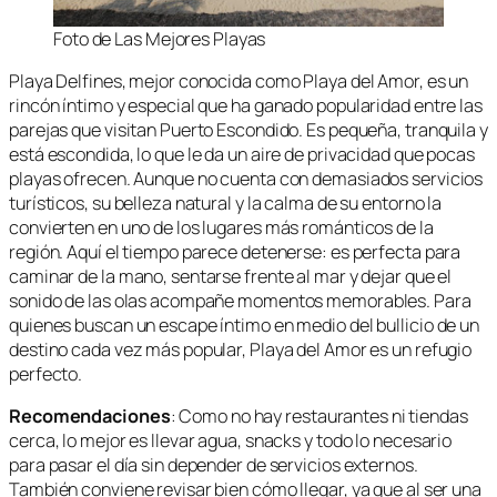
Foto de Las Mejores Playas
Playa Delfines, mejor conocida como Playa del Amor, es un
rincón íntimo y especial que ha ganado popularidad entre las
parejas que visitan Puerto Escondido. Es pequeña, tranquila y
está escondida, lo que le da un aire de privacidad que pocas
playas ofrecen. Aunque no cuenta con demasiados servicios
turísticos, su belleza natural y la calma de su entorno la
convierten en uno de los lugares más románticos de la
región. Aquí el tiempo parece detenerse: es perfecta para
caminar de la mano, sentarse frente al mar y dejar que el
sonido de las olas acompañe momentos memorables. Para
quienes buscan un escape íntimo en medio del bullicio de un
destino cada vez más popular, Playa del Amor es un refugio
perfecto.
Recomendaciones
: Como no hay restaurantes ni tiendas
cerca, lo mejor es llevar agua, snacks y todo lo necesario
para pasar el día sin depender de servicios externos.
También conviene revisar bien cómo llegar, ya que al ser una