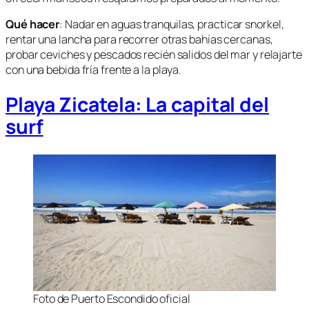
Qué hacer
: Nadar en aguas tranquilas, practicar snorkel,
rentar una lancha para recorrer otras bahías cercanas,
probar ceviches y pescados recién salidos del mar y relajarte
con una bebida fría frente a la playa.
Playa Zicatela: La capital del
surf
Foto de Puerto Escondido oficial