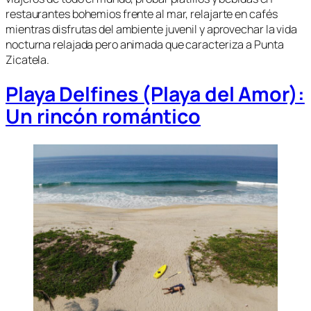
restaurantes bohemios frente al mar, relajarte en cafés
mientras disfrutas del ambiente juvenil y aprovechar la vida
nocturna relajada pero animada que caracteriza a Punta
Zicatela.
Playa Delfines (Playa del Amor):
Un rincón romántico