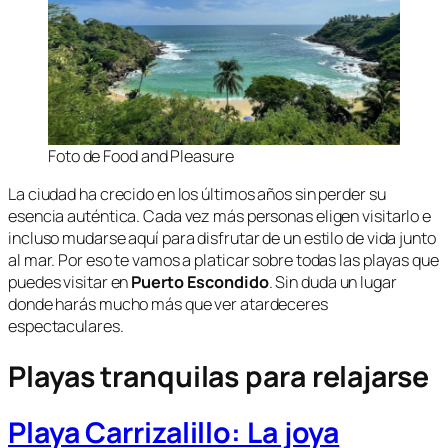
Foto de Food and Pleasure
La ciudad ha crecido en los últimos años sin perder su
esencia auténtica. Cada vez más personas eligen visitarlo e
incluso mudarse aquí para disfrutar de un estilo de vida junto
al mar. Por eso te vamos a platicar sobre todas las playas que
puedes visitar en
Puerto Escondido
. Sin duda un lugar
donde harás mucho más que ver atardeceres
espectaculares.
Playas tranquilas para relajarse
Playa Carrizalillo: La joya