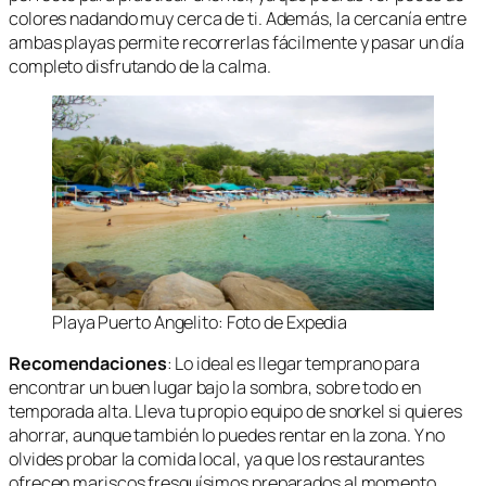
colores nadando muy cerca de ti. Además, la cercanía entre
ambas playas permite recorrerlas fácilmente y pasar un día
completo disfrutando de la calma.
Playa Puerto Angelito: Foto de Expedia
Recomendaciones
: Lo ideal es llegar temprano para
encontrar un buen lugar bajo la sombra, sobre todo en
temporada alta. Lleva tu propio equipo de snorkel si quieres
ahorrar, aunque también lo puedes rentar en la zona. Y no
olvides probar la comida local, ya que los restaurantes
ofrecen mariscos fresquísimos preparados al momento.