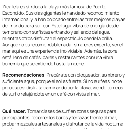
Zicatela es sin duda la playa más famosa de Puerto
Escondido. Sus olas gigantes le han dado reconocimiento
internacional y la han colocado entre las tres mejores playas
del mundo para surfear. Este lugar vibra de energía desde
temprano con surfistas entrando y saliendo del agua,
mientras otros disfrutan el espectáculo desde la orilla.
Aunque no es recomendable nadar si no eres experto, ver el
mar aquí es una experiencia inolvidable. Además, la zona
está llena de cafés, bares y restaurantes con una vibra
bohemia que se extiende hasta la noche.
Recomendaciones
: Prepárate con bloqueador, sombrero y
suficiente agua, porque el sol es fuerte. Si no surfeas, no te
preocupes: disfruta caminando por la playa, viendo torneos
de surf o relajándote en un café con vista al mar.
Qué hacer
: Tomar clases de surf en zonas seguras para
principiantes, recorrer los bares y terrazas frente al mar,
probar mezcales artesanales y disfrutar de la vida nocturna