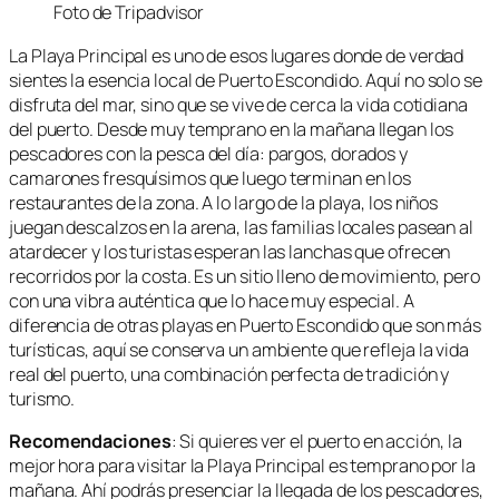
Foto de Tripadvisor
La Playa Principal es uno de esos lugares donde de verdad
sientes la esencia local de Puerto Escondido. Aquí no solo se
disfruta del mar, sino que se vive de cerca la vida cotidiana
del puerto. Desde muy temprano en la mañana llegan los
pescadores con la pesca del día: pargos, dorados y
camarones fresquísimos que luego terminan en los
restaurantes de la zona. A lo largo de la playa, los niños
juegan descalzos en la arena, las familias locales pasean al
atardecer y los turistas esperan las lanchas que ofrecen
recorridos por la costa. Es un sitio lleno de movimiento, pero
con una vibra auténtica que lo hace muy especial. A
diferencia de otras playas en Puerto Escondido que son más
turísticas, aquí se conserva un ambiente que refleja la vida
real del puerto, una combinación perfecta de tradición y
turismo.
Recomendaciones
: Si quieres ver el puerto en acción, la
mejor hora para visitar la Playa Principal es temprano por la
mañana. Ahí podrás presenciar la llegada de los pescadores,