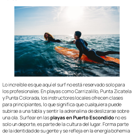
Lo increíble es que aquí el surf no está reservado solo para
los profesionales. En playas como Carrizalillo, Punta Zicatela
y Punta Colorada, los instructores locales ofrecen clases
para principiantes, lo que significa que cualquiera puede
subirse a una tabla y sentir la adrenalina de deslizarse sobre
una ola. Surfear en las
playas en Puerto Escondido
no es
solo un deporte, es parte de la cultura del lugar. Forma parte
de la identidad de su gente y se refleja en la energía bohemia