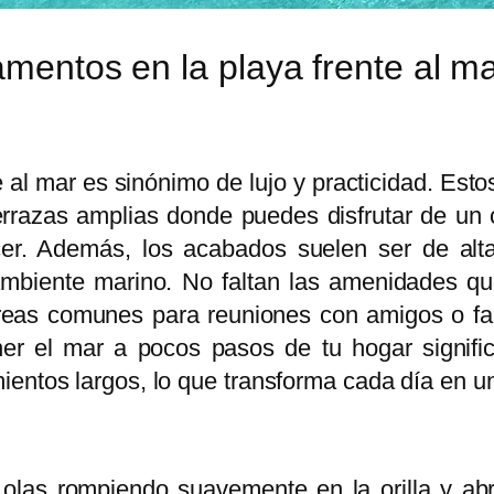
amentos en la playa frente al m
e al mar es sinónimo de lujo y practicidad. E
errazas amplias donde puedes disfrutar de un 
cer. Además, los acabados suelen ser de alt
 ambiente marino. No faltan las amenidades que
as comunes para reuniones con amigos o fami
ener el mar a pocos pasos de tu hogar signifi
entos largos, lo que transforma cada día en un
 olas rompiendo suavemente en la orilla y abr