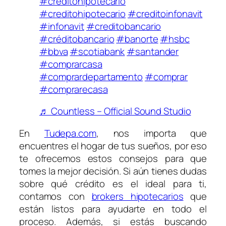
#créditohipotecario
#creditohipotecario
#creditoinfonavit
#infonavit
#creditobancario
#créditobancario
#banorte
#hsbc
#bbva
#scotiabank
#santander
#comprarcasa
#comprardepartamento
#comprar
#comprarecasa
♬ Countless – Official Sound Studio
En
Tudepa.com
, nos importa que
encuentres el hogar de tus sueños, por eso
te ofrecemos estos consejos para que
tomes la mejor decisión. Si aún tienes dudas
sobre qué crédito es el ideal para ti,
contamos con
brokers hipotecarios
que
están listos para ayudarte en todo el
proceso. Además, si estás buscando