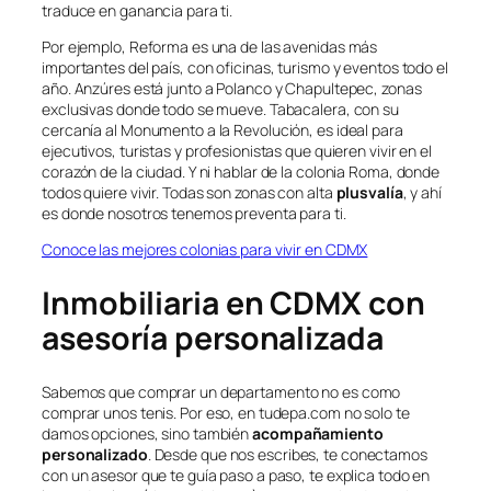
traduce en ganancia para ti.
Por ejemplo, Reforma es una de las avenidas más
importantes del país, con oficinas, turismo y eventos todo el
año. Anzúres está junto a Polanco y Chapultepec, zonas
exclusivas donde todo se mueve. Tabacalera, con su
cercanía al Monumento a la Revolución, es ideal para
ejecutivos, turistas y profesionistas que quieren vivir en el
corazón de la ciudad. Y ni hablar de la colonia Roma, donde
todos quiere vivir. Todas son zonas con alta
plusvalía
, y ahí
es donde nosotros tenemos preventa para ti.
Conoce las mejores colonias para vivir en CDMX
Inmobiliaria en CDMX con
asesoría personalizada
Sabemos que comprar un departamento no es como
comprar unos tenis. Por eso, en tudepa.com no solo te
damos opciones, sino también
acompañamiento
personalizado
. Desde que nos escribes, te conectamos
con un asesor que te guía paso a paso, te explica todo en