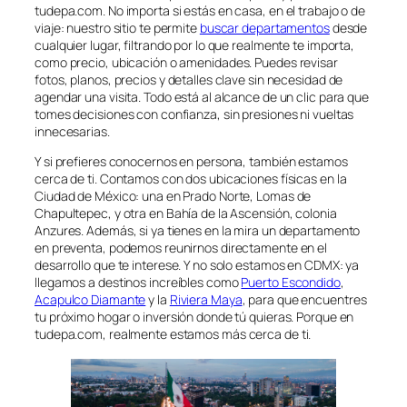
tudepa.com. No importa si estás en casa, en el trabajo o de
viaje: nuestro sitio te permite
buscar departamentos
desde
cualquier lugar, filtrando por lo que realmente te importa,
como precio, ubicación o amenidades. Puedes revisar
fotos, planos, precios y detalles clave sin necesidad de
agendar una visita. Todo está al alcance de un clic para que
tomes decisiones con confianza, sin presiones ni vueltas
innecesarias.
Y si prefieres conocernos en persona, también estamos
cerca de ti. Contamos con dos ubicaciones físicas en la
Ciudad de México: una en Prado Norte, Lomas de
Chapultepec, y otra en Bahía de la Ascensión, colonia
Anzures. Además, si ya tienes en la mira un departamento
en preventa, podemos reunirnos directamente en el
desarrollo que te interese. Y no solo estamos en CDMX: ya
llegamos a destinos increíbles como
Puerto Escondido
,
Acapulco Diamante
y la
Riviera Maya
, para que encuentres
tu próximo hogar o inversión donde tú quieras. Porque en
tudepa.com, realmente estamos más cerca de ti.