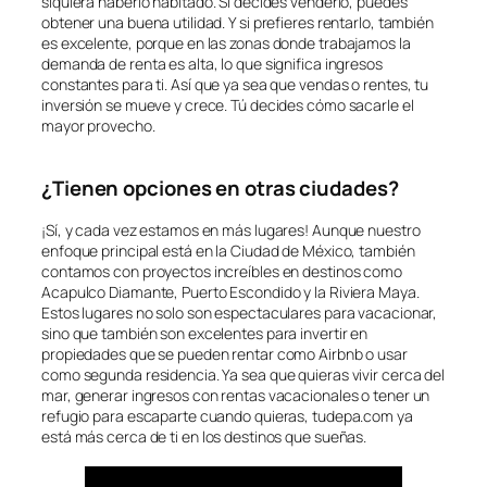
siquiera haberlo habitado. Si decides venderlo, puedes
obtener una buena utilidad. Y si prefieres rentarlo, también
es excelente, porque en las zonas donde trabajamos la
demanda de renta es alta, lo que significa ingresos
constantes para ti. Así que ya sea que vendas o rentes, tu
inversión se mueve y crece. Tú decides cómo sacarle el
mayor provecho.
¿Tienen opciones en otras ciudades?
¡Sí, y cada vez estamos en más lugares! Aunque nuestro
enfoque principal está en la Ciudad de México, también
contamos con proyectos increíbles en destinos como
Acapulco Diamante, Puerto Escondido y la Riviera Maya.
Estos lugares no solo son espectaculares para vacacionar,
sino que también son excelentes para invertir en
propiedades que se pueden rentar como Airbnb o usar
como segunda residencia. Ya sea que quieras vivir cerca del
mar, generar ingresos con rentas vacacionales o tener un
refugio para escaparte cuando quieras, tudepa.com ya
está más cerca de ti en los destinos que sueñas.