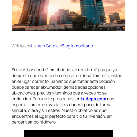
Written by
Lizbeth García
in
Blog Inmobiliario
Si estás buscando “inmobiliarias cerca de mí” porque ya
decidiste que es hora de comprar un departamento, estás
en el lugar correcto. Sabemos que tomar esta decisión
puede parecer abrumador: demasiadas opciones,
ubicaciones, precios y términos que a veces no se
entienden. Pero no te preocupes, en
tudepa.com
nos
especializamos en ayudarte a dar ese paso de forma
sencilla, clara y sin estrés. Nuestro objetivo es que
encuentres el lugar perfecto para ti o tu inversión, sin
perder tiempo ni dinero.